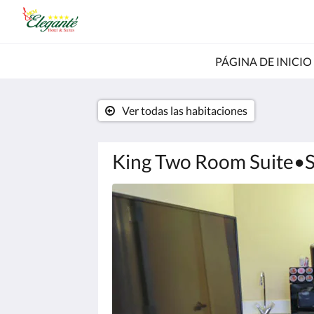
PÁGINA DE INICIO
Ver todas las habitaciones
King Two Room Suite•Sl
A
continuación
se
muestra
un
carrusel
de
imágenes.
Para
verlas,