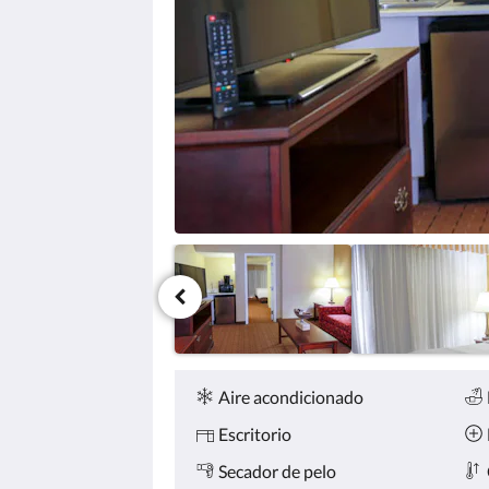
haga
clic
en
los
botones
siguiente
y
anterior.
Comodidades
Aire acondicionado
Escritorio
Secador de pelo