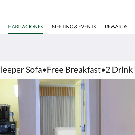
HABITACIONES
MEETING & EVENTS
REWARDS
eeper Sofa•Free Breakfast•2 Drink 