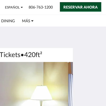
806-763-1200
RESERVAR AHORA
ESPAÑOL
DINING
MÁS
Tickets•420ft²