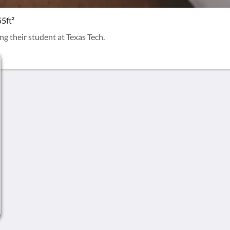
5ft²
ing their student at Texas Tech.
Priva
Cooki
Terms
English
Español