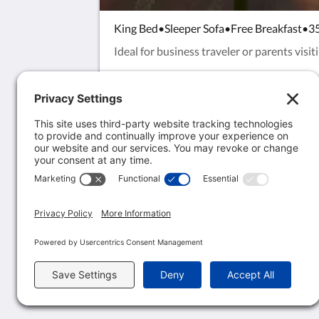
King Bed•Sleeper Sofa•Free Breakfast•35
Ideal for business traveler or parents visit
MCM Eleganté Hotel & Suites Lubbock
801 Avenue Q
Lubbock TX 79401
United States
806-763-1200
fdlubbock@mcmelegante.com
2026
All rights reserved